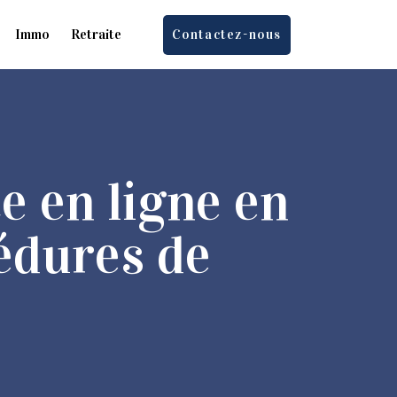
Immo
Retraite
Contactez-nous
 en ligne en
édures de