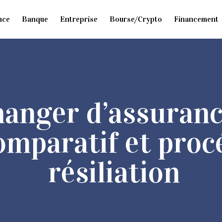
nce
Banque
Entreprise
Bourse/Crypto
Financement
nger d’assurance
omparatif et proc
résiliation