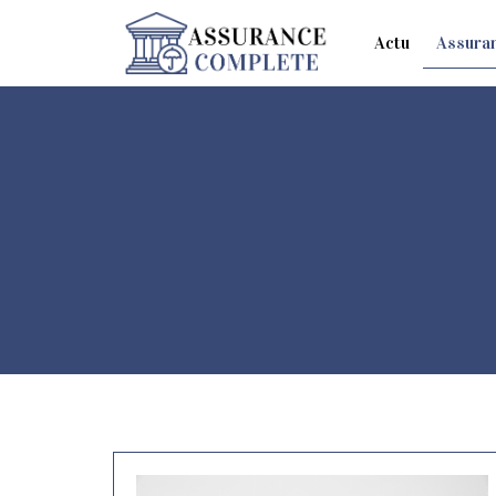
Actu
Assura